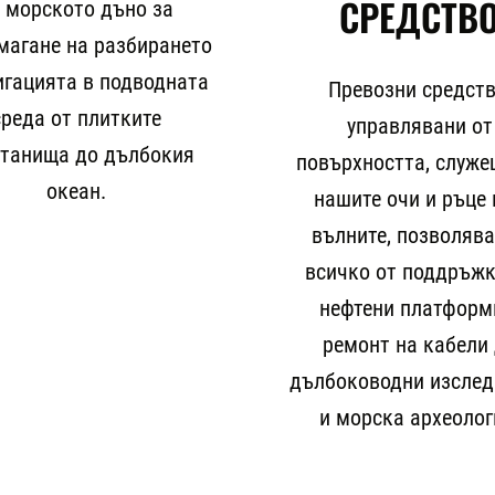
СРЕДСТВ
 морското дъно за
магане на разбирането
игацията в подводната
Превозни средств
среда от плитките
управлявани от
станища до дълбокия
повърхността, служе
океан.
нашите очи и ръце 
вълните, позволяв
всичко от поддръжк
нефтени платформ
ремонт на кабели
дълбоководни изсле
и морска археолог