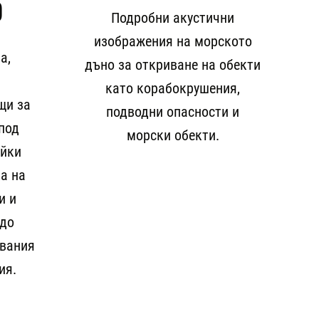
О
Подробни акустични
изображения на морското
а,
дъно за откриване на обекти
като корабокрушения,
щи за
подводни опасности и
под
морски обекти.
айки
а на
и и
 до
двания
ия.